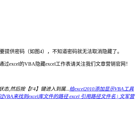
需要提供密码（如图4），不知道密码就无法取消隐藏了。
excel的VBA隐藏excel工作表请关注我们文章营销官网！
编辑状态,然后按【F4】键进入到属...
给excel2010添加显示VBA工具
过VBA来找到excel库文件的路径 excel 引用路径文件名 | 文军营