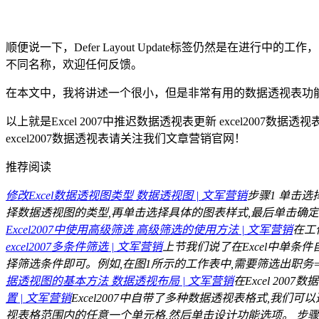
顺便说一下，Defer Layout Update标签仍然是在
不同名称，欢迎任何反馈。
在本文中，我将讲述一个很小，但是非常有用的数据透视表功能
以上就是Excel 2007中推迟数据透视表更新 excel200
excel2007数据透视表请关注我们文章营销官网！
推荐阅读
修改Excel数据透视图类型 数据透视图 | 文军营销
步骤1 单击选
择数据透视图的类型,再单击选择具体的图表样式,最后单击确定按钮
Excel2007中使用高级筛选 高级筛选的使用方法 | 文军营销
在工
excel2007多条件筛选 | 文军营销
上节我们说了在Excel中单条
择筛选条件即可。例如,在图1所示的工作表中,需要筛选出职务=
据透视图的基本方法 数据透视布局 | 文军营销
在Excel 20
置 | 文军营销
Excel2007中自带了多种数据透视表格式,我们
视表格范围内的任意一个单元格,然后单击设计功能选项。 步骤