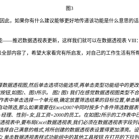
图3
进行中的工作，因此，如果你有什么建议能够更好地传递该功能是什么
——推迟数据透视表更新，这样我们就可以在数据透视表 VII
7数据透视表全部内容了，希望大家看完有所启发，对自己的工作生活有所帮
择数据透视图,然后单击选项功能选项,再单击类型功能组中的更改图
,如图2、图3所示。 图2 图3 我们在感觉数据透视图类型不合适,
作表中单击选择一个单元格,确定放置筛选结果的目标位置,单击确定按钮后,
件自动筛选,那么如果需要在Excel2007中同时按多个条件筛选
经理、性别=女,且工资=2000的员工。在如图2所示的工作表中已
07数据透视表中,要布局Excel数据透视表,我们必须在数据透视表字段列
可以选择自己满意的格式,将所创建的数据透视表设置得更加漂亮。设置
2 单击数据透视表样式功能组中的其他工具按钮,在打开的下拉列表