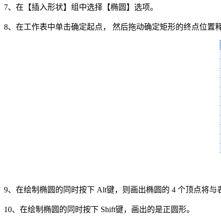
7、在【插入形状】组中选择【椭圆】选项。
8、在工作表中单击确定起点， 然后拖动确定矩形的终点位置
9、在绘制椭圆的同时按下 Alt键，则画出椭圆的 4 个顶点将
10、在绘制椭圆的同时按下 Shift键，画出的是正圆形。