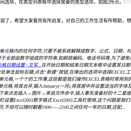
间选项，在类型列表框中选择需要的类型选项，如图2所示。
全部内容了，希望大家看完有所启发，对自己的工作生活有所帮助，想要了
单元格内的任何字符,只要不被系统解释成数字、公式、日期、时间或者逻
对于全部由数字组成的字符串,如邮政编码、电话号码等,为了避免被认
格日期设置 | 文军...
在开始日期和结束日期文本框中设置其日期
白处单击鼠标右键,点击“新建”按钮,在弹出的选项中选择EXCE
格,一个个的工作簿,这些都是我们操作EXCEL表格时常用到的。 
11单元格,将其合并,输入January(一月),将其居中并设置适当的
);接下来点击插入→图片→来自文件命令,插入事先准备好的十二星座图
设置Excel2003数字格式 Excel2003工具栏使用,这个问题是我
,不但可以随时翻看1900——2100之间任何一年的日期,还配...