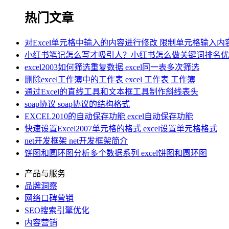
热门文章
对Excel单元格中输入的内容进行修改 限制单元格输入内
小红书笔记怎么写才吸引人？小红书怎么做关键词排名优
excel2003如何筛选重复数据 excel同一表多次筛选
删除excel工作簿中的工作表 excel 工作表 工作簿
通过Excel的直线工具和文本框工具制作斜线表头
soap协议 soap协议的结构格式
EXCEL2010的自动保存功能 excel自动保存功能
快速设置Excel2007单元格的格式 excel设置单元格格式
net开发框架 net开发框架简介
饼图和圆环图分析多个数据系列 excel饼图和圆环图
产品与服务
品牌洞察
网络口碑营销
SEO搜索引擎优化
内容营销