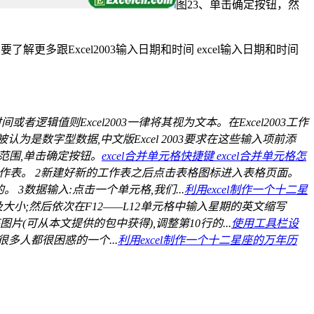
图23、单击确定按钮，然
解更多跟Excel2003输入日期和时间 excel输入日期和时间
辑值则Excel2003一律将其视为文本。在Excel2003工作
为是数字型数据,中文版Excel 2003要求在这些输入项前添
范围,单击确定按钮。
excel合并单元格快捷键 excel合并单元格怎
L工作表。 2新建好新的工作表之后点击表格图标进入表格页面。
3数据输入:点击一个单元格,我们...
利用excel制作一个十二星
字体及大小;然后依次在F12——L12单元格中输入星期的英文缩写
片(可从本文提供的包中获得),调整第10行的...
使用工具栏设
们很多人都很困惑的一个...
利用excel制作一个十二星座的万年历