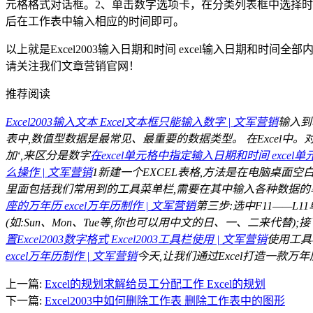
元格格式对话框。2、单击数字选项卡，在分类列表框中选择时
后在工作表中输入相应的时间即可。
以上就是Excel2003输入日期和时间 excel输入日期和时间
请关注我们文章营销官网！
推荐阅读
Excel2003输入文本 Excel文本框只能输入数字 | 文军营销
输入到
表中,数值型数据是最常见、最重要的数据类型。 在Excel中。
加‘,来区分是数字
在excel单元格中指定输入日期和时间 excel单元
么操作 | 文军营销
1新建一个EXCEL表格,方法是在电脑桌面空
里面包括我们常用到的工具菜单栏,需要在其中输入各种数据的单元
座的万年历 excel万年历制作 | 文军营销
第三步:选中F11——L
(如:Sun、Mon、Tue等,你也可以用中文的日、一、二来代替
置Excel2003数字格式 Excel2003工具栏使用 | 文军营销
使用工具栏
excel万年历制作 | 文军营销
今天,让我们通过Excel打造一款万年历
上一篇:
Excel的规划求解给员工分配工作 Excel的规划
下一篇:
Excel2003中如何删除工作表 删除工作表中的图形