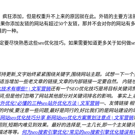
，疯狂添加，但是权重升不上来的原因就在此。外链的主要方法就
左右，如果你添加友链的网站有超过50个友链，那并不会对你的网
链的一种。
们一定要尽快熟悉这些seo优化技巧。如果需要知道更多关于如何做
保持更新,文字始终紧紧围绕关键字,围绕网站主题。试想一下一
中适当增加一些老文章的链接,文章的内部链接一定要自然。 内链也
技术有哪些? | 文军营销
还有一个SEO优化技巧是将目标关键词
,但是他们忽略了网站其他部分对关键词排名的影响。 事实上,
站外优化?必懂的三种seo站外优化方法 | 文军营销
一、友情链接 
时候,要注意一些问题,最好是同行的,好比我们的是网站建设的
网站seo优化技巧分享 新网站seo优化方案策划注意点 | 文军营销
词则,短期内难见到效果。最好的选择是,一主几长,即一个主关键
、描述等等。
何为seo搜索引擎优化?常见的seo搜索引擎优化错误有哪