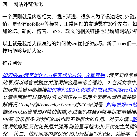
四、 网站外链优化
一个原则就是内容相关、循序渐进，很多人为了迅速增加外链
值，是否有nofollow等标签，正常网站的友链数在30个
加论坛、新闻、博客、SNS、软文的相关链接也是增加网站外
以上就是我给大家总结的如何做seo优化的技巧。新手seoer
技巧能够帮助大家。
推荐阅读
如何做seo博客优化?seo博客优化方法 | 文军营销
1:博客要经常
效果,所以博客做独立关键词排名是非常合适的。 2:在新文章
把所有关键词都链接
如何学好SEO优化技术?常见的网站seo优化
文章里面就可以获得排名,或者仅在一到两个页面布置目标关键词
媒概况 Google的Knowledge Graph对SEO来说是...
如何做好seo
链还可以适当增加网站的权重,不过我们在给网站寻找友情链接的
PR高,收录很多,对我们的站也起不到很大的作用。对于友情...
新
键词的搭配;只优化长尾关键词,则流量可能太小;只优化主关键
化。 第二、做好网站内部优化:如为分栏目写好title、关键字