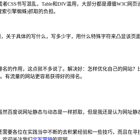
S书写混乱，Table和DIV滥用，大部分都是遵循W3C网页设计
(搜索引擎蜘蛛)抓取的负担。
w等标签属性的使用，关于具体的写什么，写多少字，用什么特殊字符来
排名的作用，这点就不多说了。解决好：怎样优化自己的网站？
等。有流量的网站更容易获得好的排名。
。虽然百度说网址静态与动态是一样抓取，但是我还是认为网址静
还需要各位在实践当中不断的去积累经验和一些技巧，而且在寻
，欢迎关注我们
文军营销
的官网。