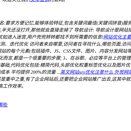
名:要求方便记忆,能够体验特征,包含关键词最佳(关键词拼音)服
半天还没打开,那他就会直接走掉了 导航设计: 导航设计是网站搭
犹如进入迷宫,用户兜兜转转都找不到所需要的信息!
网站优化主要做
测、迭代优化 访问者来自哪里,访问者在寻找什么,哪些页面,访问
站的每个元素(包括插件、JS、CSS文件、图片、内容分发网站等)都
化而言,都是一个很重要的步骤; 3、在谷歌、必应等平台上的管理员工具
础,代码优化包括:精简代码,头部优化权重标签优化以及图片优化
 平均提供 200%的流量 ...
英文网站seo优化注意什么,外贸网站
站固然是重中之重,有了企业网站后,还要把企业网站推广出去,这其
提高工作效率。
有哪些