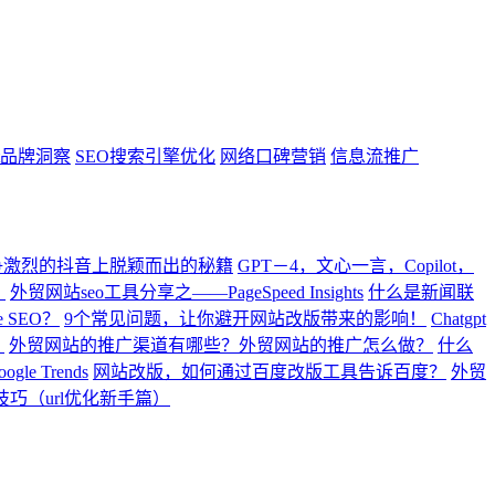
ght品牌洞察
SEO搜索引擎优化
网络口碑营销
信息流推广
争激烈的抖音上脱颖而出的秘籍
GPT－4，文心一言，Copilot，
。
外贸网站seo工具分享之——PageSpeed Insights
什么是新闻联
 SEO？
9个常见问题，让你避开网站改版带来的影响！
Chatgpt
？
外贸网站的推广渠道有哪些？外贸网站的推广怎么做？
什么
gle Trends
网站改版，如何通过百度改版工具告诉百度？
外贸
技巧（url优化新手篇）