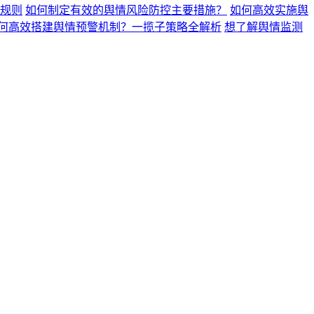
规则
如何制定有效的舆情风险防控主要措施？
如何高效实施舆
何高效搭建舆情预警机制？一揽子策略全解析
想了解舆情监测