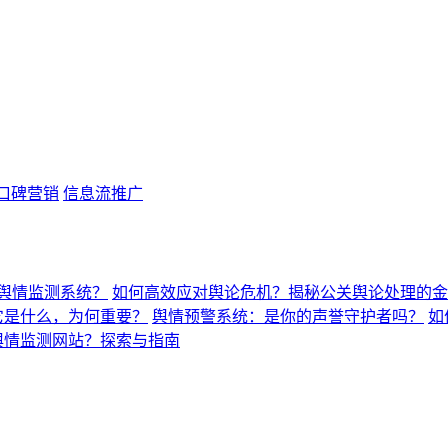
口碑营销
信息流推广
舆情监测系统？
如何高效应对舆论危机？揭秘公关舆论处理的金
它是什么，为何重要？
舆情预警系统：是你的声誉守护者吗？
如
舆情监测网站？探索与指南