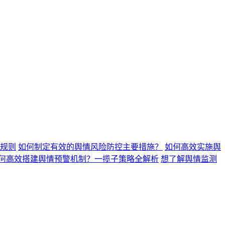
规则
如何制定有效的舆情风险防控主要措施？
如何高效实施舆
何高效搭建舆情预警机制？一揽子策略全解析
想了解舆情监测