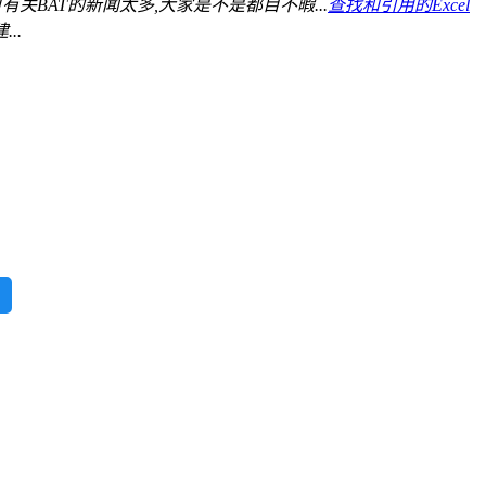
有关BAT的新闻太多,大家是不是都目不暇...
查找和引用的Excel
..