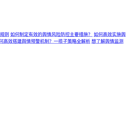
规则
如何制定有效的舆情风险防控主要措施？
如何高效实施舆
何高效搭建舆情预警机制？一揽子策略全解析
想了解舆情监测