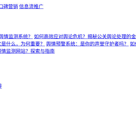
口碑营销
信息流推广
舆情监测系统？
如何高效应对舆论危机？揭秘公关舆论处理的金
它是什么，为何重要？
舆情预警系统：是你的声誉守护者吗？
如
舆情监测网站？探索与指南
粹