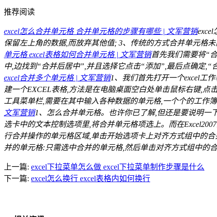
推荐阅读
excel怎么合并单元格 合并单元格的步骤有哪些 | 文军营销
exc
保留左上角的数据,而放弃其他值; 3、传统的方式合并单元格未能
单元格 excel表格如何合并单元格 | 文军营销
首先我们需要将“合
中,边找到“合并后居中”,并且选择它点击“添加”,最后点确定,“
excel合并多个单元格 | 文军营销
1、我们首先打开一个excel工作
建一个EXCEL表格,方法是在电脑桌面空白处单击鼠标右键,点
工具菜单栏,需要在其中输入各种数据的单元格,一个个的工作簿,这
文军营销
1、怎么合并单元格。也许你已了解,但还是要说明一
选卡中的文本控制选项里,将合并单元格项选上。而在Excel20
行合并操作的单元格区域,单击开始选项卡上对齐方式组中的合并
并的单元格:只需选中合并的单元格,然后单击对齐方式组中的合
上一篇:
excel下拉菜单怎么做 excel下拉菜单制作步骤是什么
下一篇:
excel怎么换行 excel表格内如何换行