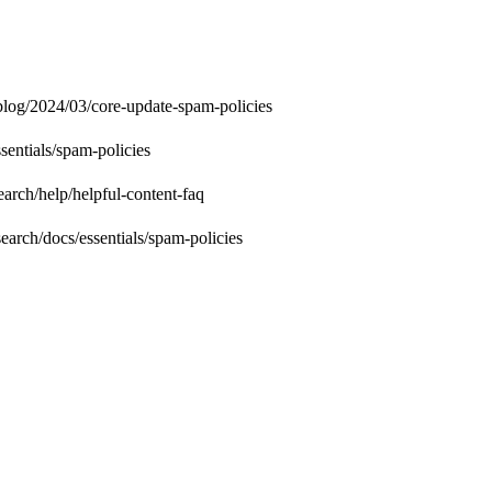
/2024/03/core-update-spam-policies
tials/spam-policies
help/helpful-content-faq
docs/essentials/spam-policies