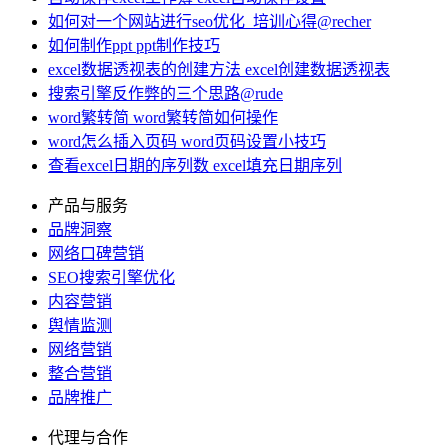
如何对一个网站进行seo优化_培训心得@recher
如何制作ppt ppt制作技巧
excel数据透视表的创建方法 excel创建数据透视表
搜索引擎反作弊的三个思路@rude
word繁转简 word繁转简如何操作
word怎么插入页码 word页码设置小技巧
查看excel日期的序列数 excel填充日期序列
产品与服务
品牌洞察
网络口碑营销
SEO搜索引擎优化
内容营销
舆情监测
网络营销
整合营销
品牌推广
代理与合作