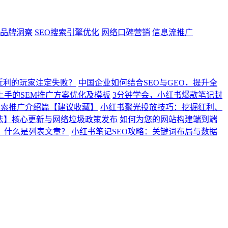
ght品牌洞察
SEO搜索引擎优化
网络口碑营销
信息流推广
近利的玩家注定失败？
中国企业如何结合SEO与GEO，提升全
上手的SEM推广方案优化及模板
3分钟学会，小红书爆款笔记封
搜索推广介绍篇【建议收藏】
小红书聚光投放技巧：挖掘红利、
e算法】核心更新与网络垃圾政策发布
如何为您的网站构建端到端
：什么是列表文章？
小红书笔记SEO攻略：关键词布局与数据