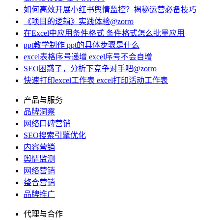
如何高效开展小红书舆情监控？揭秘运营必备技巧
《项目的逻辑》实践体验@zorro
在Excel中应用条件格式 条件格式怎么批量应用
ppt教学制作 ppt的具体步骤是什么
excel表格序号递增 excel序号不会自增
SEO困惑了，分析下竞争对手吧@zorro
快速打印excel工作表 excel打印活动工作表
产品与服务
品牌洞察
网络口碑营销
SEO搜索引擎优化
内容营销
舆情监测
网络营销
整合营销
品牌推广
代理与合作