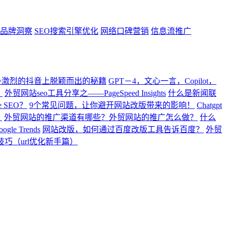
ght品牌洞察
SEO搜索引擎优化
网络口碑营销
信息流推广
争激烈的抖音上脱颖而出的秘籍
GPT－4，文心一言，Copilot，
。
外贸网站seo工具分享之——PageSpeed Insights
什么是新闻联
 SEO？
9个常见问题，让你避开网站改版带来的影响！
Chatgpt
？
外贸网站的推广渠道有哪些？外贸网站的推广怎么做？
什么
gle Trends
网站改版，如何通过百度改版工具告诉百度？
外贸
技巧（url优化新手篇）