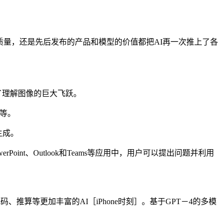
和质量，还是先后发布的产品和模型的价值都把AI再一次推上了各
现了理解图像的巨大飞跃。
s等。
生成。
erPoint、Outlook和Teams等应用中，用户可以提出问题并利用
推算等更加丰富的AI［iPhone时刻］。基于GPT－4的多模