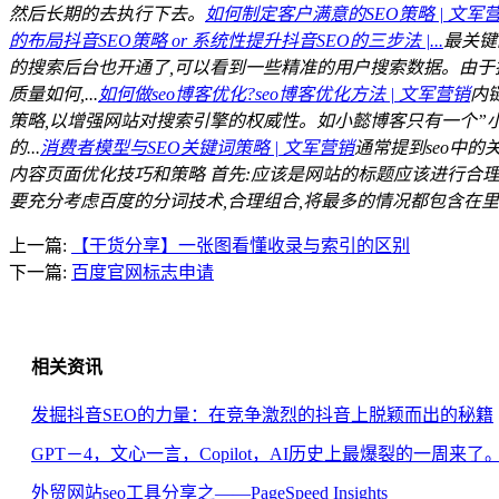
然后长期的去执行下去。
如何制定客户满意的SEO策略 | 文军
的布局抖音SEO策略 or 系统性提升抖音SEO的三步法 |...
最关键
的搜索后台也开通了,可以看到一些精准的用户搜索数据。由于抖
质量如何,...
如何做seo博客优化?seo博客优化方法 | 文军营销
内
策略,以增强网站对搜索引擎的权威性。如小懿博客只有一个”小懿
的...
消费者模型与SEO关键词策略 | 文军营销
通常提到seo中的
内容页面优化技巧和策略 首先:应该是网站的标题应该进行合理
要充分考虑百度的分词技术,合理组合,将最多的情况都包含在里面
上一篇:
【干货分享】一张图看懂收录与索引的区别
下一篇:
百度官网标志申请
相关资讯
发掘抖音SEO的力量：在竞争激烈的抖音上脱颖而出的秘籍
GPT－4，文心一言，Copilot，AI历史上最爆裂的一周来了
外贸网站seo工具分享之——PageSpeed Insights