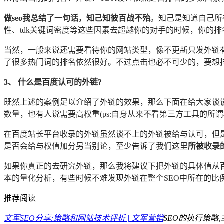
做seo我总结了一句话，知己知彼百战不殆
。知己是知道自己所
性、tdk关键词密度等这些因素去超越你的对手的时候，你的
当然，一般来说还需要看待你的网站类型，像不更新只发外链
了很多热门词的排名依然很好。不过点击也必不可少的，要想
3、 什么是百度认可的外链
?
既然上述的案例足以介绍了外链的效果，那么下面在给大家谈谈
数量，也有人说需要高权重(ps:自身从来不看第三方工具的
在百度站长平台收录的外链虽然谈不上的外链被给与认可，但
是否会给与权值加分另当别论，至少告诉了我们这里
所被收录
如果你真正的去研究外链，那么我将建议下把外链的具体值从
本的量化分析，有些时候不难发现外链在整个SEO中所在的比
推荐阅读
文军SEO分享:策略和网站技术评析 | 文军营销
SEO的执行策