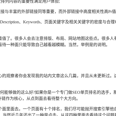
次排列内容的重要性满足用户体验;
链接与丰富的外部链接同等重要，而外部链接中高度相关性高Pr值
escription、Keywords、页面关键字及相关关键字的密
重值了。很多人会去注意排版、布局、网站地图这些点。很多人
看待一种面只能导致自己越看越模糊。当然，举例是的说明。
心的观察者你会发现我的站内文章这么几篇，并且从未更新过。这
名为何能够做的这么好?如果你是一个专门做SEO单页排名的选
把外链作为核心，从点到面去看待整个大方向。
面里面去。一个页面有十个排名，我们尽可能抛开搜索引擎他自
素，当然近几年还出了一种是点击。从这四种里面去看待这个问题