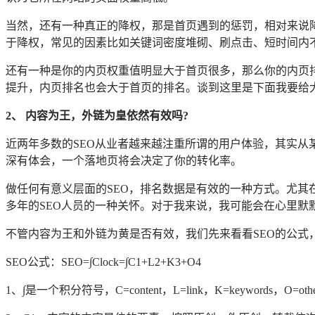
当然，还有一种真正的降权，那是首页遇到的惩罚，相对来说降
于降权，常见的因素比如关键词密度堆砌、刷点击、短时间内不
还有一种是你的内页权重值明显大于首页很多，那么你的内页排
提升，内页排名也会大于首页的排名。谈到这里是下面我要给
2、 内容为王，外链为皇依然有效吗?
近两年多数的SEO从业者越来越注重所谓的用户体验，其实从
深有体会，一个落地页将会决定了你的转化率。
做任何有意义层面的SEO，排名数据是有效的一种方式。尤其
多年的SEO人员的一种关怀。对于我来说，我可能会在心里默
不管内容为王和外链为黄是否有效，我们先来看看SEO的公式
SEO公式：SEO=∫Clock=∫C1+L2+K3+O4
1、∫是一个积分符号，C=content，L=link，K=keywords