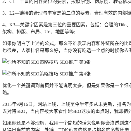
2、C1—丰富的内容是位的要素，按照原创、伪原创、转载依
3、L2—链接的合理与丰富是第二位的要素，合理有效的内部
4、K3—关键字因素是第三位的重要因素，包括：合理的Title、D
架构、排版、布局、Url、地图等等;
如果你明白了上述的公式，那么不难发现内容和外链所在的比
也很差，人家排名是那么好，当你没有吃透一个点的时候你去
优化一个关键词到首页并不能说明太多，但是如果你是一个细
略。
2015年9月16日，网站上线，上线至今半年多从未更新，排
去对待SEO，当内容被大家看作是SEO这块的重点时，我却
如果你还是不够理解，我用一个简短的话来说明你会渗透到这个
从得出当前的内容、外链、TDK设置依然是占排名的多数因