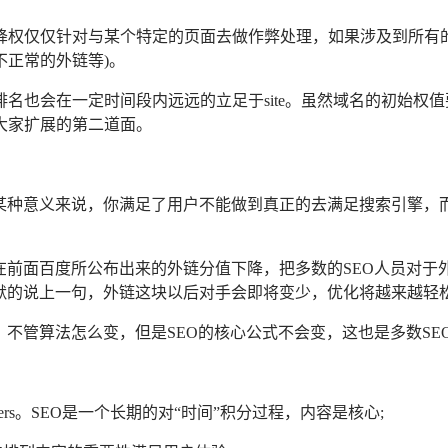
权仅仅针对与某个特定的页面去做作弊处理，如果涉及到所有的
正常的外链等)。
名也会在一定时间段内远远的立足于site。虽然域名的初始权
大家扩展的第二道面。
某种意义来说，你满足了用户不能做到真正的去满足搜索引擎，
在前面百度所公布出来的外链分值下降，把多数的SEO人员对
默的说上一句，外链这块以后对手会即将变少，优化将越来越轻
，不管算法怎么变，但是SEO的核心公式不会变，这也是多数SE
，O=others。SEO是一个长期的对“时间”积分过程，内容是核心;