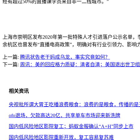
经有超过50%的直播课学员来自非一二线城市。”
上海市崇明区发布2020年第一批特殊人才引进落户公示名单
余杭区也曾发布“直播电商政策”，明确对有行业引领力、影响
上一篇:
腾讯状告老干妈成乌龙，事实究竟如何？
下一篇:
周讯：美的回应格力质疑：清者自清；美国退出世卫组
相关资讯
央视批所谓大胃王吃播浪费粮食：浪费的是粮食，传播的是
ofo退场，欠款高达20亿，共享单车市场迎来新洗牌
国内低风险地区影院复工；蚂蚁金服确认“A+H”同步上市
国内低风险地区影院重新开放，复工容易复苏难