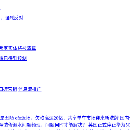
？
则，强烈反对
两家实体将被清算
情已得到控制
口碑营销
信息流推广
是丑陋
ofo退场，欠款高达20亿，共享单车市场迎来新洗牌
国内
科精装修漏水问题频现，问题何时才能解决？
英国正式停止华为5