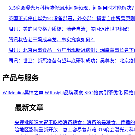
315晚会曝光万科精装修漏水问题频现，问题何时才能解决
英国正式停止华为5G设备部署，外交部：损害自由贸易原
周讯：美的回应格力质疑：清者自清；美国退出世卫组织
腾讯状告老干妈成乌龙，事实究竟如何？
周讯：北京百事食品一分厂出现新冠病例；瑞幸董事长名下
周讯：世卫：新冠疫苗有望年底研制成功；吴尊友：北京疫
产品与服务
WJMonitor舆情之声
WJInsight品牌洞察
SEO搜索引擎优化
网络
最新文章
央视批所谓大胃王吃播浪费粮食：浪费的是粮食，传播的
险地区影院重新开放，复工容易复苏难
315晚会曝光万