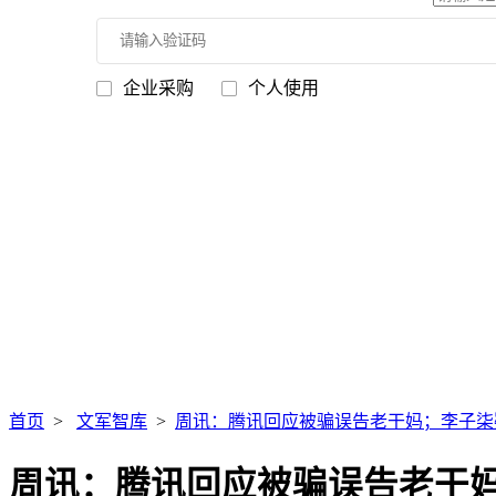
企业采购
个人使用
首页
>
文军智库
>
周讯：腾讯回应被骗误告老干妈；李子柒
周讯：腾讯回应被骗误告老干