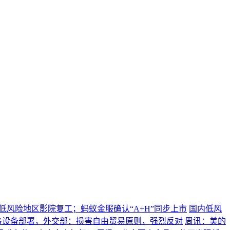
低风险地区影院复工；蚂蚁金服确认“A+H”同步上市
国内低风
G设备部署，外交部：损害自由贸易原则，强烈反对
周讯：美的