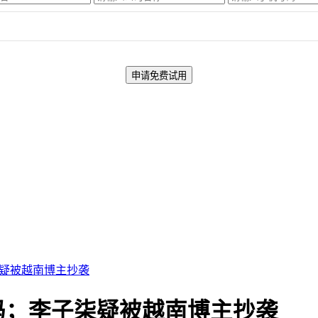
疑被越南博主抄袭
妈；李子柒疑被越南博主抄袭