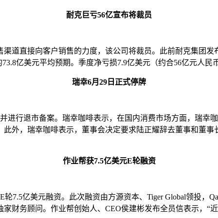
耐克巨亏56亿宣布将裁员
渠道直接向客户销售的力度，该公司将裁员。此前耐克集团发布
73.8亿美元平均预期。季度净亏损7.9亿美元（约合56亿元人民
瑞幸6月29日正式停牌
，并进行退市备案。瑞幸咖啡表示，在国内消费市场方面，瑞幸咖
。此外，瑞幸咖啡表示，董事会决定要求陆正耀辞去董事和董事
作业帮获7.5亿美元E轮融资
元融资。此次融资由方源资本、Tiger Global领投，Qatar I
家财务顾问。作业帮创始人、CEO侯建彬发布全员信表示，“近2