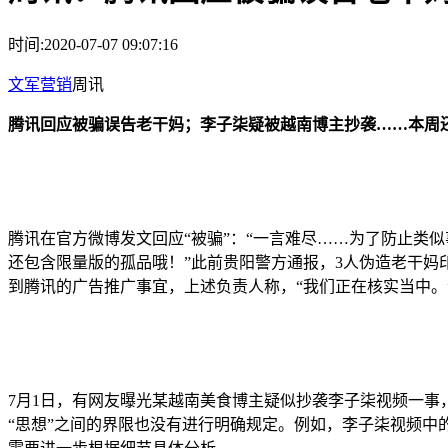
时间:2020-07-07 09:07:16
文军营销
周讯
腾讯回应被骗误告老干妈；李子柒疑被越南博主抄袭……本周
腾讯在官方微博发文回应“被骗”：“一言难尽……为了防止类
还包含限量版的孤品哦！”此前贵阳警方通报，3人伪造老干
到腾讯的广告推广事宜，上述负责人称，“我们正在核实当中。
7月1日，有网友曝光某越南美食博主疑似抄袭李子柒视频一事
“思想”之间的界限也没有进行明确规定。例如，李子柒视频