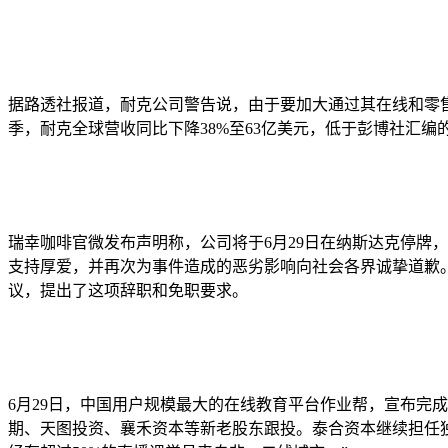
据路透社报道，耐克公司警告说，由于要加大通过其在线和零售
季，耐克全球营收同比下降38%至63亿美元，低于彭博社汇编的
瑞幸咖啡官微发布声明称，公司将于6月29日在纳斯达克停牌
支持厚爱，并再次为事件造成的恶劣影响向社会各界诚挚道歉
议，提出了这项辞职和免职要求。
6月29日，中国用户规模最大的在线教育平台作业帮，宣布完成E轮7.5亿美
期、天图投资、襄禾资本等新老股东跟投。泰合资本继续担任独